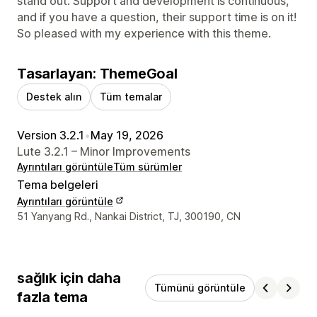
stand out. Support and development is continuous,
and if you have a question, their support time is on it!
So pleased with my experience with this theme.
Tasarlayan: ThemeGoal
Destek alın
Tüm temalar
Version 3.2.1
•
May 19, 2026
Lute 3.2.1 – Minor Improvements
Ayrıntıları görüntüle
Tüm sürümler
Tema belgeleri
Ayrıntıları görüntüle
Tasarımcı iletişim bilgileri
51 Yanyang Rd., Nankai District, TJ, 300190, CN
sağlık için daha
Tümünü görüntüle
fazla tema