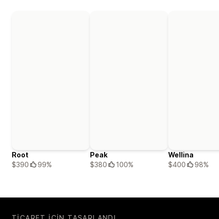
Root
Peak
Wellina
$390
99%
$380
100%
$400
98%
TICARET IÇIN TASARLANDI