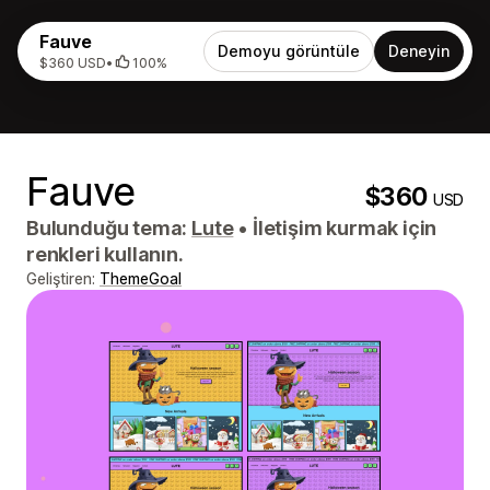
Fauve
Demoyu görüntüle
Deneyin
$360 USD
•
100%
Fauve
$360
USD
Bulunduğu tema:
Lute
•
İletişim kurmak için
renkleri kullanın.
Geliştiren:
ThemeGoal