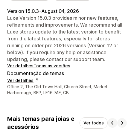
Version 15.0.3
•
August 04, 2026
Luxe Version 15.0.3 provides minor new features,
refinements and improvements. We recommend all
Luxe stores update to the latest version to benefit
from the latest features, especially for stores
running on older pre 2026 versions (Version 12 or
below). If you require any help or assistance
updating, please contact our support team.
Ver detalhes
Todas as versões
Documentação de temas
Ver detalhes
Detalhes de contacto do designer
Office 2, The Old Town Hall, Church Street, Market
Harborough, BFP, LE16 7AF, GB
Mais temas para joias e
Ver todos
acessórios