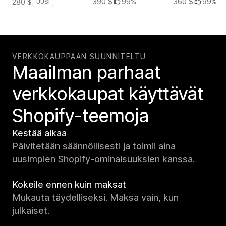
390 $
99%
360 $
99%
280 $
UUSI
VERKKOKAUPPAAN SUUNNITELTU
Maailman parhaat
verkko­kaupat käyttävät
Shopify-teemoja
Kestää aikaa
Päivitetään säännöllisesti ja toimii aina
uusimpien Shopify-ominaisuuksien kanssa.
Kokeile ennen kuin maksat
Mukauta täydelliseksi. Maksa vain, kun
julkaiset.