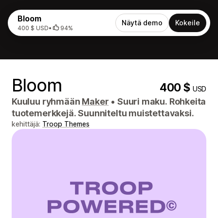
Bloom
Näytä demo
Kokeile
400 $ USD
•
94%
Bloom
400 $
USD
Kuuluu ryhmään
Maker
•
Suuri maku. Rohkeita
tuotemerkkejä. Suunniteltu muistettavaksi.
kehittäjä:
Troop Themes