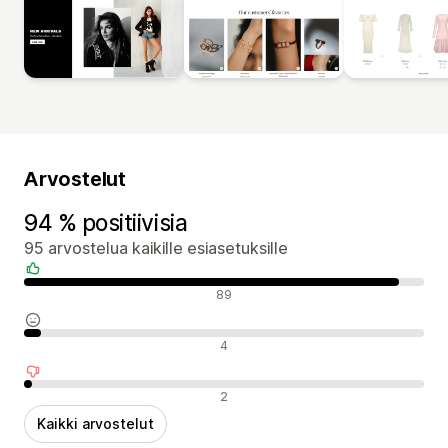
Arvostelut
94 % positiivisia
95 arvostelua kaikille esiasetuksille
Positiiviset arvostelut
89
Neutraalit arvostelut
4
Negatiiviset arvostelut
2
Kaikki arvostelut