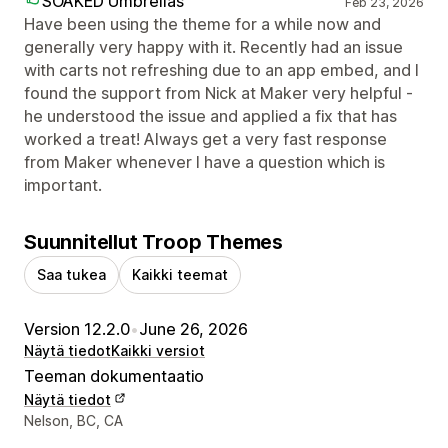
SOAKED Umbrellas
Feb 23, 2026
Have been using the theme for a while now and
generally very happy with it. Recently had an issue
with carts not refreshing due to an app embed, and I
found the support from Nick at Maker very helpful -
he understood the issue and applied a fix that has
worked a treat! Always get a very fast response
from Maker whenever I have a question which is
important.
Suunnitellut Troop Themes
Saa tukea
Kaikki teemat
Version 12.2.0
•
June 26, 2026
Näytä tiedot
Kaikki versiot
Teeman dokumentaatio
Näytä tiedot
Suunnittelijan yhteystiedot
Nelson, BC, CA