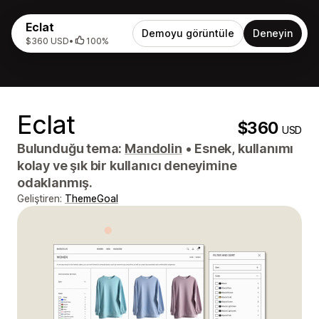
Eclat
Demoyu görüntüle
Deneyin
$360 USD
•
100%
Eclat
$360
USD
Bulunduğu tema:
Mandolin
•
Esnek, kullanımı
kolay ve şık bir kullanıcı deneyimine
odaklanmış.
Geliştiren:
ThemeGoal