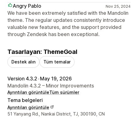
Angry Pablo
Nov 25, 2024
We have been extremely satisfied with the Mandolin
theme. The regular updates consistently introduce
valuable new features, and the support provided
through Zendesk has been exceptional.
Tasarlayan: ThemeGoal
Destek alın
Tüm temalar
Version 4.3.2
•
May 19, 2026
Mandolin 4.3.2 – Minor Improvements
Ayrıntıları görüntüle
Tüm sürümler
Tema belgeleri
Ayrıntıları görüntüle
Tasarımcı iletişim bilgileri
51 Yanyang Rd., Nankai District, TJ, 300190, CN