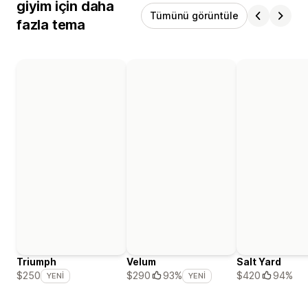
giyim için daha
Tümünü görüntüle
fazla tema
Triumph
Velum
Salt Yard
$420
94%
$250
$290
93%
YENI
YENI