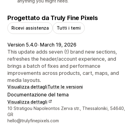
anything you might need.
Progettato da Truly Fine Pixels
Ricevi assistenza
Tutti i temi
Version 5.4.0
•
March 19, 2026
This update adds seven (!) brand new sections,
refreshes the header/account experience, and
brings a batch of fixes and performance
improvements across products, cart, maps, and
media layouts.
Visualizza dettagli
Tutte le versioni
Documentazione del tema
Visualizza dettagli
Recapiti del designer
10 Stratigou Napoleontos Zerva str., Thessaloniki, 54640,
GR
hello@trulyfinepixels.com