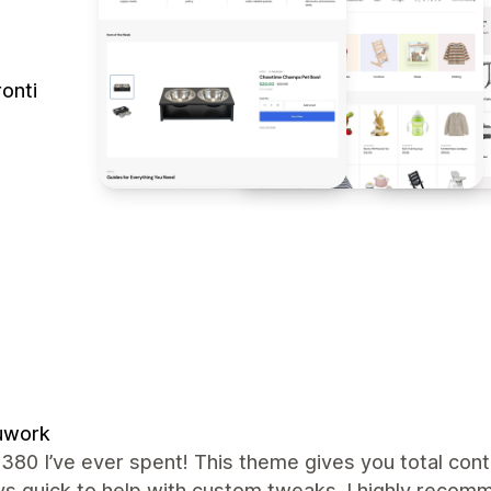
onti
uwork
380 I’ve ever spent! This theme gives you total cont
s quick to help with custom tweaks. I highly recomm