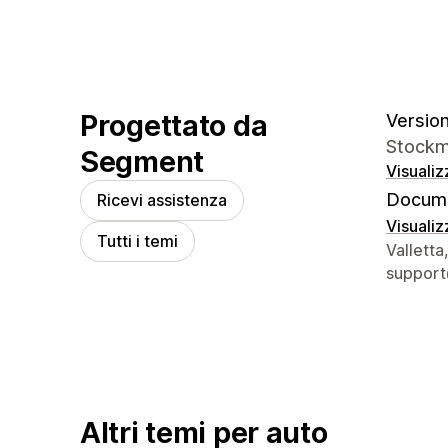
Progettato da
Version
Stockma
Segment
Visualiz
Docume
Ricevi assistenza
Visualiz
Tutti i temi
Recapiti
Valletta
suppor
Altri temi per auto