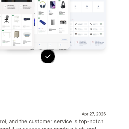
Apr 27, 2026
rol, and the customer service is top-notch
end it to anyone who wants a high-end,