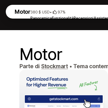
Motor
380 $ USD
•
97%
Panoramica
Funzionalità
Recensioni
Assiste
Motor
Parte di
Stockmart
•
Tema contempo