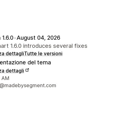
 1.6.0
•
August 04, 2026
rt 1.6.0 introduces several fixes
za dettagli
Tutte le versioni
ntazione del tema
za dettagli
 del designer
, AM
t@madebysegment.com