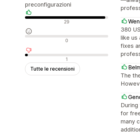
preconfigurazioni
profess
Recensioni positive
Wend
29
380 USD
like us
Recensioni neutrali
0
fixes a
profess
Recensioni negative
1
Bel
Tutte le recensioni
The the
However
Gen
During 
for fre
many ca
additio