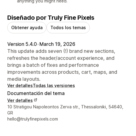
anything you might need.
Diseñado por Truly Fine Pixels
Obtener ayuda
Todos los temas
Version 5.4.0
•
March 19, 2026
This update adds seven (!) brand new sections,
refreshes the header/account experience, and
brings a batch of fixes and performance
improvements across products, cart, maps, and
media layouts.
Ver detalles
Todas las versiones
Documentación del tema
Ver detalles
Detalles de contacto del diseñador
10 Stratigou Napoleontos Zerva str., Thessaloniki, 54640,
GR
hello@trulyfinepixels.com