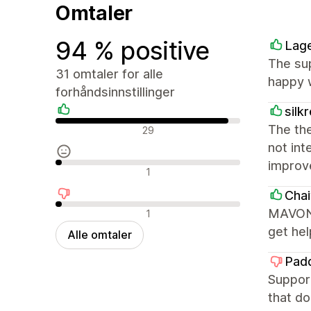
Omtaler
94 % positive
Lag
The sup
31 omtaler for alle
happy w
forhåndsinnstillinger
silk
Positive omtaler
The the
29
not int
improv
Nøytrale omtaler
1
Chai
Negative omtaler
MAVON i
1
get hel
Alle omtaler
Pad
Support
that do