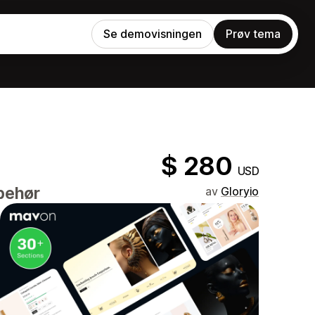
Se demovisningen
Prøv tema
$ 280
USD
lbehør
av
Gloryio