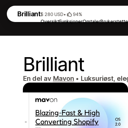
Brilliant
$ 280 USD
•
94%
Oversikt
Funksjoner
Omtaler
Brukerstøtte
Brilliant
En del av
Mavon
•
Luksuriøst, ele