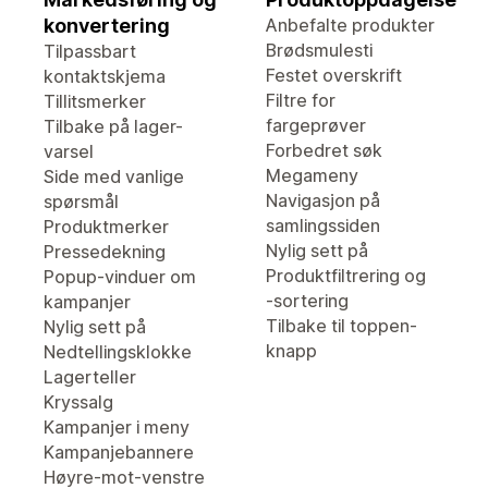
konvertering
Anbefalte produkter
Brødsmulesti
Tilpassbart
Festet overskrift
kontaktskjema
Filtre for
Tillitsmerker
fargeprøver
Tilbake på lager-
Forbedret søk
varsel
Megameny
Side med vanlige
Navigasjon på
spørsmål
samlingssiden
Produktmerker
Nylig sett på
Pressedekning
Produktfiltrering og
Popup-vinduer om
-sortering
kampanjer
Tilbake til toppen-
Nylig sett på
knapp
Nedtellingsklokke
Lagerteller
Kryssalg
Kampanjer i meny
Kampanjebannere
Høyre-mot-venstre