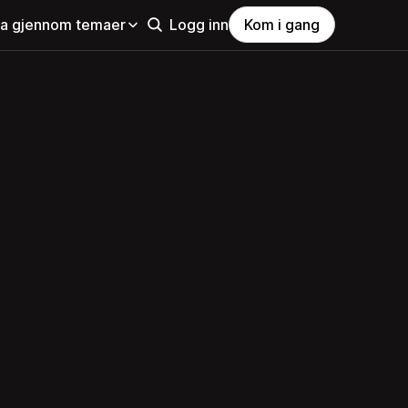
la gjennom temaer
Logg inn
Kom i gang