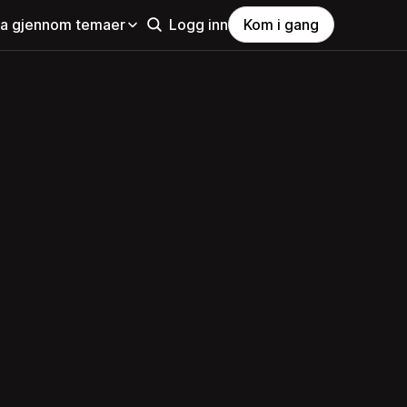
la gjennom temaer
Logg inn
Kom i gang