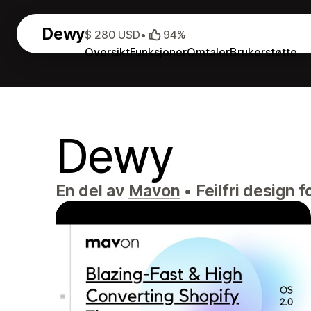
Dewy
$ 280 USD
•
94%
Oversikt
Funksjoner
Omtaler
Brukerstøtte
Dewy
En del av
Mavon
•
Feilfri design 