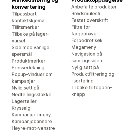
konvertering
Anbefalte produkter
Brødsmulesti
Tilpassbart
Festet overskrift
kontaktskjema
Filtre for
Tillitsmerker
fargeprøver
Tilbake på lager-
Forbedret søk
varsel
Megameny
Side med vanlige
Navigasjon på
spørsmål
samlingssiden
Produktmerker
Nylig sett på
Pressedekning
Produktfiltrering og
Popup-vinduer om
-sortering
kampanjer
Tilbake til toppen-
Nylig sett på
knapp
Nedtellingsklokke
Lagerteller
Kryssalg
Kampanjer i meny
Kampanjebannere
Høyre-mot-venstre