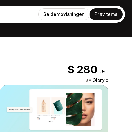
Se demovisningen
Prøv tema
$ 280
USD
av
Gloryio