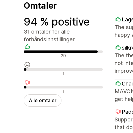
Omtaler
94 % positive
Lag
The sup
31 omtaler for alle
happy w
forhåndsinnstillinger
silk
Positive omtaler
The the
29
not int
improv
Nøytrale omtaler
1
Chai
Negative omtaler
MAVON i
1
get hel
Alle omtaler
Pad
Support
that do