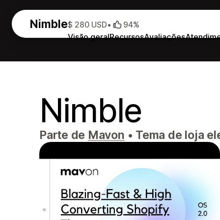
Nimble
$ 280 USD
•
94%
Visão geral
Recursos
Avaliações
Atendim
Nimble
Parte de
Mavon
•
Tema de loja el