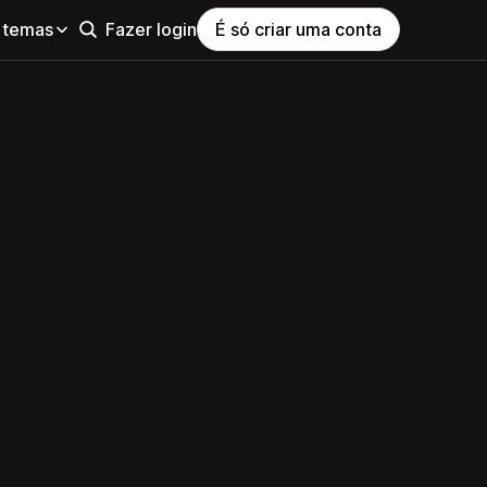
 temas
Fazer login
É só criar uma conta