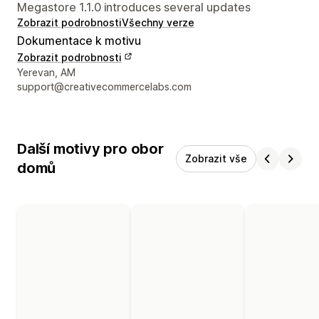
Megastore 1.1.0 introduces several updates
Zobrazit podrobnosti
Všechny verze
Dokumentace k motivu
Zobrazit podrobnosti
Kontaktní údaje designéra
Yerevan, AM
support@creativecommercelabs.com
Další motivy pro obor
Zobrazit vše
domů