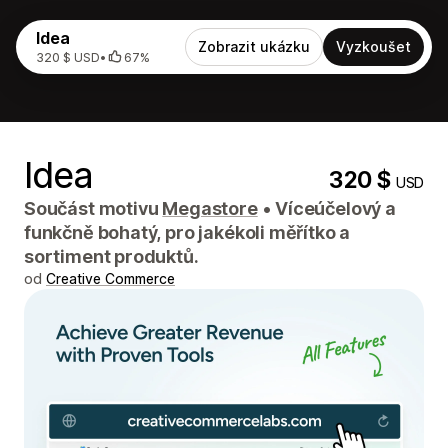
Idea
Zobrazit ukázku
Vyzkoušet
320 $ USD
•
67%
Idea
320 $
USD
Součást motivu
Megastore
•
Víceúčelový a
funkčně bohatý, pro jakékoli měřítko a
sortiment produktů.
od
Creative Commerce