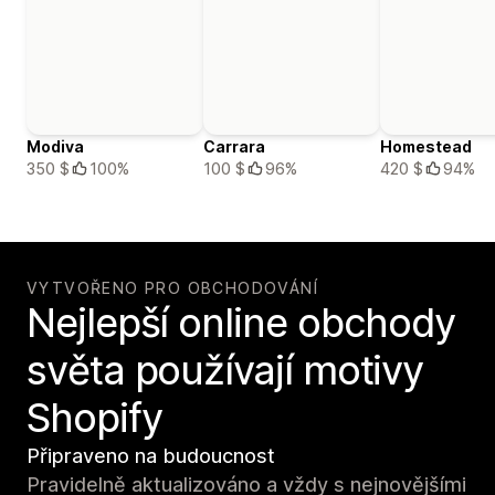
Modiva
Carrara
Homestead
350 $
100%
100 $
96%
420 $
94%
VYTVOŘENO PRO OBCHODOVÁNÍ
Nejlepší online obchody
světa používají motivy
Shopify
Připraveno na budoucnost
Pravidelně aktualizováno a vždy s nejnovějšími