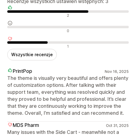
Recenzje wszystkich ustawień wstępnych: 3
Pozytywne recenzje
2
Neutralne recenzje
0
Negatywne recenzje
1
Wszystkie recenzje
PrintPop
Nov 16, 2025
The theme is visually very beautiful and offers plenty
of customization options. After talking with their
support team, everything was resolved quickly and
they proved to be helpful and professional. It’s clear
that they are continuously working to improve the
theme. Overall, I’m satisfied and can recommend it.
MDS Pharm
Oct 31, 2025
Many issues with the Side Cart - meanwhile not a