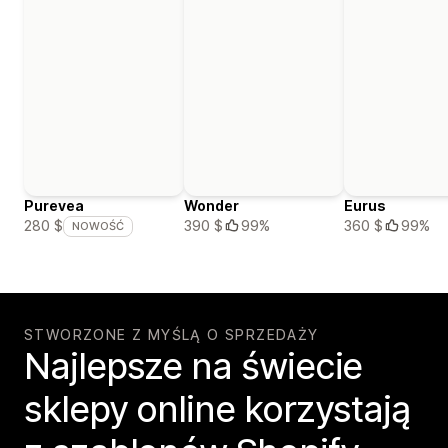
Purevea
Wonder
Eurus
390 $
99%
360 $
99%
280 $
NOWOŚĆ
STWORZONE Z MYŚLĄ O SPRZEDAŻY
Najlepsze na świecie
sklepy online korzystają