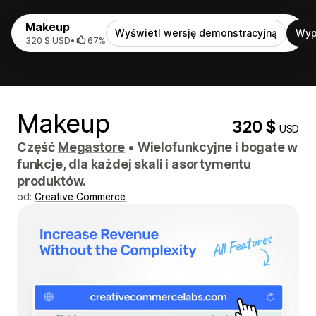
Makeup
Wyświetl wersję demonstracyjną
Wyp
320 $ USD
•
67%
Makeup
320 $
USD
Część
Megastore
•
Wielofunkcyjne i bogate w
funkcje, dla każdej skali i asortymentu
produktów.
od:
Creative Commerce