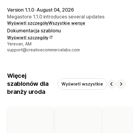
Version 1.1.0
•
August 04, 2026
Megastore 1.1.0 introduces several updates
Wyświetl szczegóły
Wszystkie wersje
Dokumentacja szablonu
Wyświetl szczegóły
Dane kontaktowe projektanta
Yerevan, AM
support@creativecommercelabs.com
Więcej
szablonów dla
Wyświetl wszystkie
branży uroda