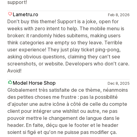
support!
Lametru.ro
Feb 8, 2026
Don't buy this theme! Support is a joke, open for
weeks with zero intent to help. The mobile menu is
broken: it randomly hides subitems, making users
think categories are empty so they leave. Terrible
user experience! They just play ticket ping-pong,
asking obvious questions, claiming they can't see
screenshots, or website. Developers who don't care.
Avoid!
Model Horse Shop
Dec 8, 2025
Globalement très satisfaite de ce thème, néanmoins
des petites choses me frustre : pas la possibilité
d'ajouter une autre icône à côté de celle du compte
client pour intégrer une wishlist ou autre, ne pas
pouvoir mettre le changement de langue dans le
header. En faite, déçu que le footer et le header
soient si figé et qu'on ne puisse pas modifier ça.