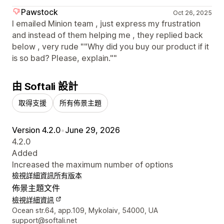
Pawstock
Oct 26, 2025
I emailed Minion team , just express my frustration
and instead of them helping me , they replied back
below , very rude ""Why did you buy our product if it
is so bad? Please, explain.""
由 Softali 設計
取得支援
所有佈景主題
Version 4.2.0
•
June 29, 2026
4.2.0
Added
Increased the maximum number of options
檢視詳細資訊
所有版本
佈景主題文件
檢視詳細資訊
設計者聯絡詳細資訊
Ocean str.64, app.109, Mykolaiv, 54000, UA
support@softali.net