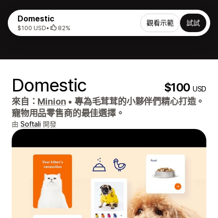
Domestic
觀看示範
試試
$100 USD
•
82%
Domestic
$100
USD
來自：
Minion
•
專為毛茸茸的小夥伴們精心打造。
寵物用品零售商的最佳選擇。
由
Softali
開發