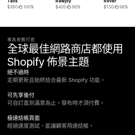
Tails
Rawjoy
Rover
$380
100%
$400
98%
$150
98%
專為商務打造
全球最佳網路商店都使用
Shopify 佈景主題
絕不過時
定期更新且始終結合最新 Shopify 功能。
可先享後付
可自訂直到滿意為止。發布時才須付費。
極速結帳頁面
經過速度測試，能讓顧客飛速結帳。