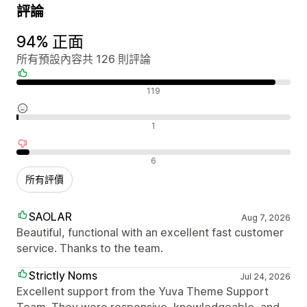
評論
94% 正面
所有預設內容共 126 則評論
正面評論
119
中立評論
1
負面評論
6
所有評價
SAOLAR
Aug 7, 2026
Beautiful, functional with an excellent fast customer
service. Thanks to the team.
Strictly Noms
Jul 24, 2026
Excellent support from the Yuva Theme Support
Team. They were responsive, knowledgeable, and