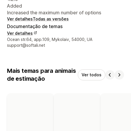
Added
Increased the maximum number of options
Ver detalhes
Todas as versões
Documentação de temas
Ver detalhes
Detalhes de contacto do designer
Ocean str.64, app.109, Mykolaiv, 54000, UA
support@softali.net
Mais temas para animais
Ver todos
de estimação