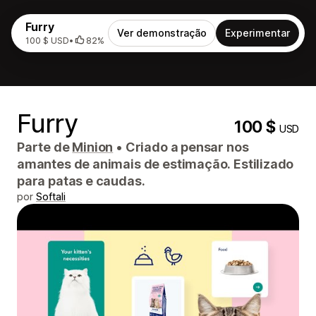
Furry
Ver demonstração
Experimentar
100 $ USD
•
82%
Furry
100 $
USD
Parte de
Minion
•
Criado a pensar nos
amantes de animais de estimação. Estilizado
para patas e caudas.
por
Softali