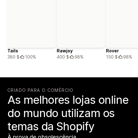
Tails
Rawjoy
Rover
380 $
100%
400 $
98%
150 $
98%
CRIADO PARA O COMÉRCIO
As melhores lojas online
do mundo utilizam os
temas da Shopify
À prova de obsolescência