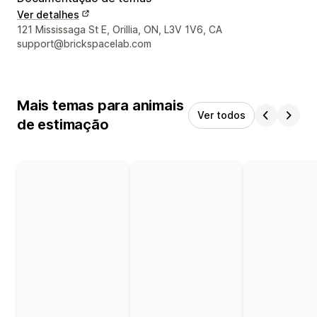
Ver detalhes
Detalhes de contacto do designer
121 Mississaga St E, Orillia, ON, L3V 1V6, CA
support@brickspacelab.com
Mais temas para animais
Ver todos
de estimação