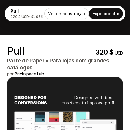
Pull
Ver demonstração
Experimentar
320 $ USD
•
96%
Pull
320 $
USD
Parte de
Paper
•
Para lojas com grandes
catálogos
por
Brickspace Lab