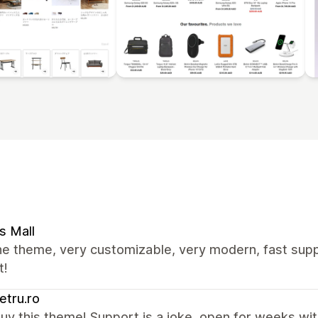
s Mall
e theme, very customizable, very modern, fast supp
t!
tru.ro
uy this theme! Support is a joke, open for weeks wit