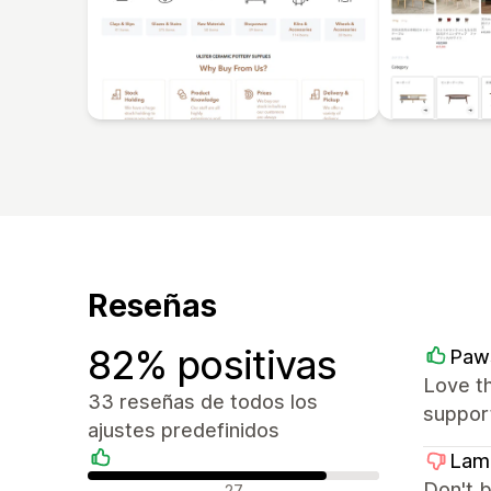
Reseñas
82% positivas
Paw
Love th
33 reseñas de todos los
suppor
ajustes predefinidos
Lame
Reseñas positivas
Don't b
27