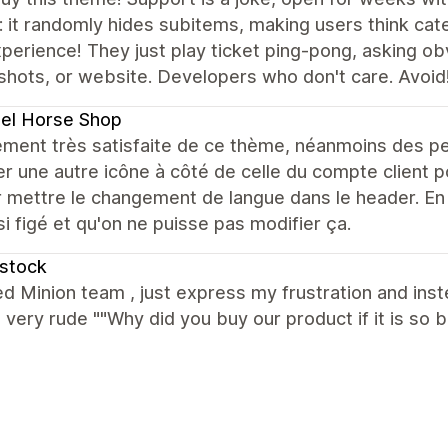
 it randomly hides subitems, making users think cat
perience! They just play ticket ping-pong, asking ob
hots, or website. Developers who don't care. Avoid
el Horse Shop
ment très satisfaite de ce thème, néanmoins des peti
er une autre icône à côté de celle du compte client p
 mettre le changement de langue dans le header. En f
si figé et qu'on ne puisse pas modifier ça.
stock
ed Minion team , just express my frustration and ins
 very rude ""Why did you buy our product if it is so b