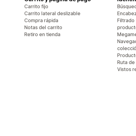
Carrito fijo
Búsque
Carrito lateral deslizable
Encabez
Compra rápida
Filtrado
Notas del carrito
product
Retiro en tienda
Megam
Navegac
colecci
Produc
Ruta de
Vistos 