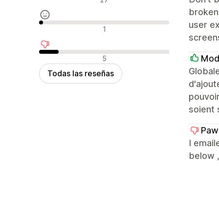
broken:
user ex
Reseñas neutras
1
screens
Reseñas negativas
Mod
5
Globale
Todas las reseñas
d'ajout
pouvoir
soient 
Paw
I email
below ,