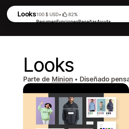
Looks
100 $ USD
•
82%
Resumen
Funciones
Reseñas
Ayuda
Looks
Parte de
Minion
•
Diseñado pensan