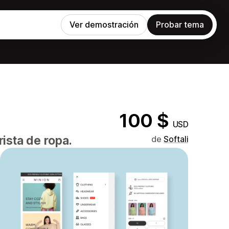
Ver demostración
Probar tema
100 $
USD
ista de ropa.
de
Softali