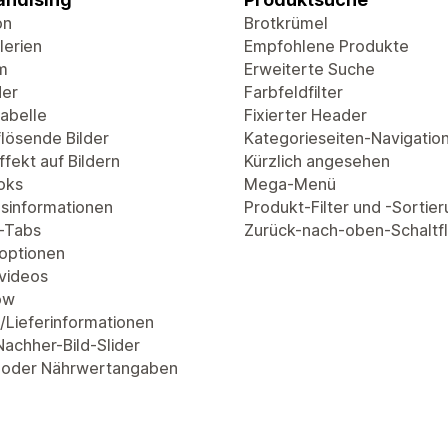
on
Brotkrümel
lerien
Empfohlene Produkte
m
Erweiterte Suche
der
Farbfeldfilter
abelle
Fixierter Header
lösende Bilder
Kategorieseiten-Navigatio
fekt auf Bildern
Kürzlich angesehen
oks
Mega-Menü
sinformationen
Produkt-Filter und -Sortie
-Tabs
Zurück-nach-oben-Schaltf
optionen
videos
ow
/Lieferinformationen
Nachher-Bild-Slider
 oder Nährwertangaben