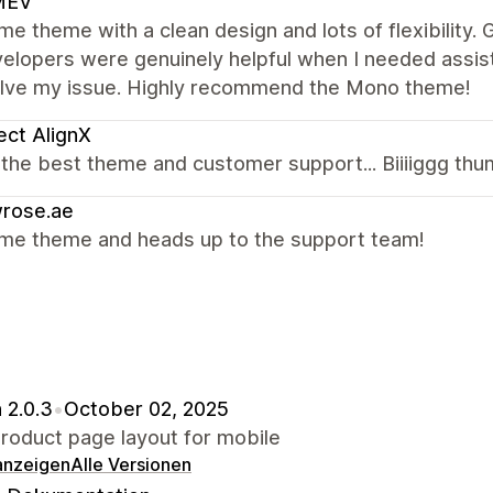
MEV
 theme with a clean design and lots of flexibility.
velopers were genuinely helpful when I needed assi
olve my issue. Highly recommend the Mono theme!
ect AlignX
the best theme and customer support... Biiiiggg thu
wrose.ae
e theme and heads up to the support team!
 2.0.3
•
October 02, 2025
roduct page layout for mobile
 anzeigen
Alle Versionen