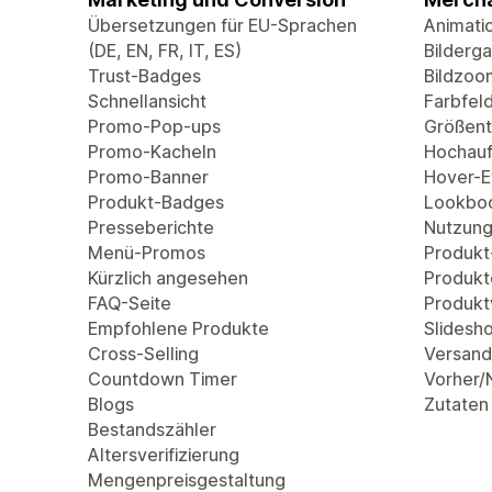
Übersetzungen für EU-Sprachen
Animati
(DE, EN, FR, IT, ES)
Bilderga
Trust-Badges
Bildzoo
Schnellansicht
Farbfel
Promo-Pop-ups
Größent
Promo-Kacheln
Hochauf
Promo-Banner
Hover-Ef
Produkt-Badges
Lookbo
Presseberichte
Nutzung
Menü-Promos
Produkt
Kürzlich angesehen
Produkt
FAQ-Seite
Produkt
Empfohlene Produkte
Slidesh
Cross-Selling
Versand
Countdown Timer
Vorher/
Blogs
Zutaten
Bestandszähler
Altersverifizierung
Mengenpreisgestaltung