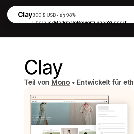
Clay
300 $ USD
•
98%
Überblick
Merkmale
Bewertungen
Support
Clay
Teil von
Mono
•
Entwickelt für et