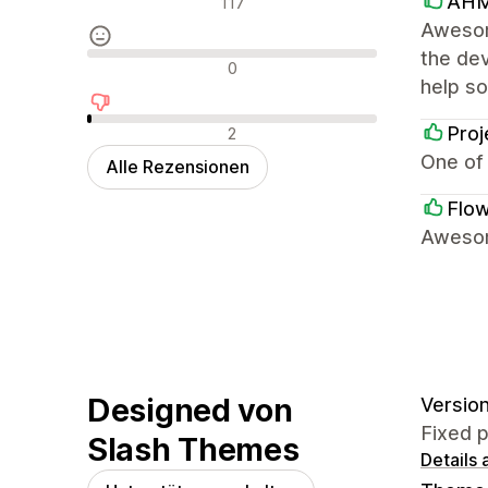
AH
117
Awesome
the de
Neutrale Bewertungen
0
help s
Negative Bewertungen
Proj
2
One of 
Alle Rezensionen
Flo
Awesom
Designed von
Version
Fixed p
Slash Themes
Details