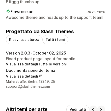
Biiiiggg thumbs up.
Flowrose.ae
Jan 25, 2026
Awesome theme and heads up to the support team!
Progettato da Slash Themes
Ricevi assistenza
Tutti i temi
Version 2.0.3
•
October 02, 2025
Fixed product page layout for mobile
Visualizza dettagli
Tutte le versioni
Documentazione del tema
Visualizza dettagli
Recapiti del designer
Müllerstraße, Berlin, 13349, DE
support@slashthemes.com
Altri temi per arte
Vedi tutti