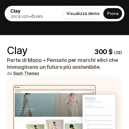
Clay
Visualizza demo
Prova
300 $ USD
•
98%
Clay
300 $
USD
Parte di
Mono
•
Pensato per marchi etici che
immaginano un futuro più sostenibile.
da
Slash Themes