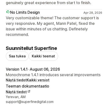
genuinely great experience from start to finish.
No Limits Design
Apr 28, 2026
Very customizable theme! The customer support is
very responsive. My agent, Mann Patel, fixed the
issue within minutes of us chatting. Definetely
recommend.
Suunnitellut Superfine
Saa tukea
Kaikki teemat
Version 1.4.1
•
August 06, 2026
Monochrome 1.4.1 introduces several improvements
Näytä tiedot
Kaikki versiot
Teeman dokumentaatio
Näytä tiedot
Suunnittelijan yhteystiedot
Yerevan, AM
support@superfinedigital.com