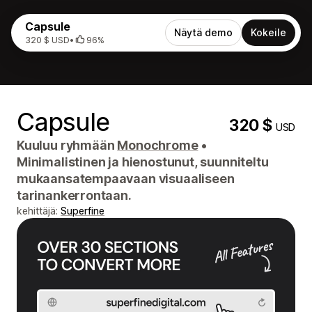
Capsule
Näytä demo
Kokeile
320 $ USD
•
96%
Capsule
320 $
USD
Kuuluu ryhmään
Monochrome
•
Minimalistinen ja hienostunut, suunniteltu
mukaansatempaavaan visuaaliseen
tarinankerrontaan.
kehittäjä:
Superfine