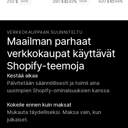
420 $
94%
250 $
290 $
93%
UUSI
UUSI
VERKKOKAUPPAAN SUUNNITELTU
Maailman parhaat
verkko­kaupat käyttävät
Shopify-teemoja
Kestää aikaa
Päivitetään säännöllisesti ja toimii aina
uusimpien Shopify-ominaisuuksien kanssa.
Kokeile ennen kuin maksat
Mukauta täydelliseksi. Maksa vain, kun
julkaiset.