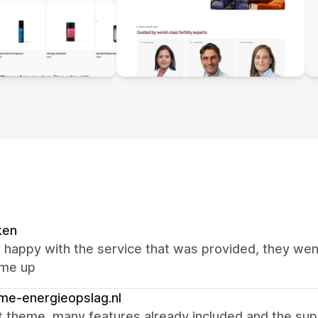
ken
y happy with the service that was provided, they we
ame up
me-energieopslag.nl
t theme, many features already included and the sup