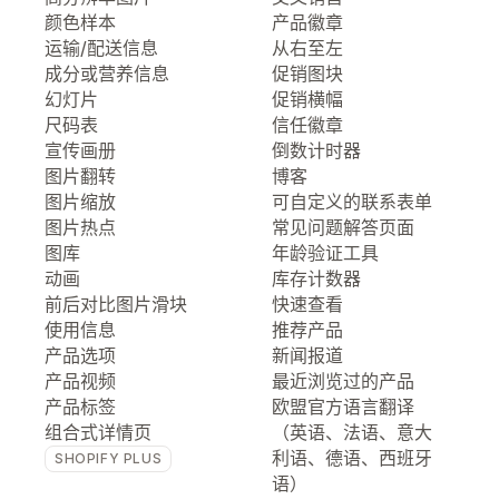
颜色样本
产品徽章
运输/配送信息
从右至左
成分或营养信息
促销图块
幻灯片
促销横幅
尺码表
信任徽章
宣传画册
倒数计时器
图片翻转
博客
图片缩放
可自定义的联系表单
图片热点
常见问题解答页面
图库
年龄验证工具
动画
库存计数器
前后对比图片滑块
快速查看
使用信息
推荐产品
产品选项
新闻报道
产品视频
最近浏览过的产品
产品标签
欧盟官方语言翻译
组合式详情页
（英语、法语、意大
利语、德语、西班牙
SHOPIFY PLUS
语）