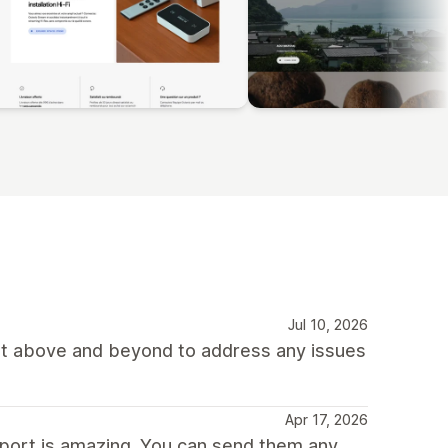
Jul 10, 2026
nt above and beyond to address any issues
Apr 17, 2026
port is amazing. You can send them any