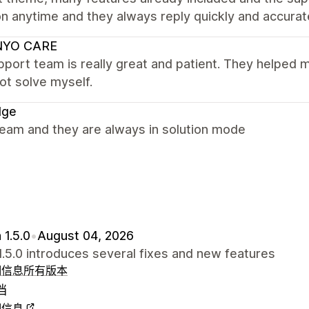
n anytime and they always reply quickly and accurat
NYO CARE
port team is really great and patient. They helped 
ot solve myself.
dge
team and they are always in solution mode
 1.5.0
•
August 04, 2026
.5.0 introduces several fixes and new features
细信息
所有版本
档
细信息