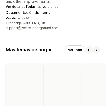
and other improvements.
Ver detalles
Todas las versiones
Documentación del tema
Ver detalles
Detalles de contacto del diseñador
Tunbridge wells, ENG, GB
support@weareunderground.com
Más temas de hogar
Ver todo