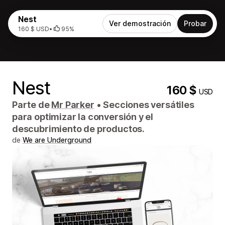
Nest
Ver demostración
Probar
160 $ USD
•
95%
Nest
160 $
USD
Parte de
Mr Parker
•
Secciones versátiles
para optimizar la conversión y el
descubrimiento de productos.
de
We are Underground