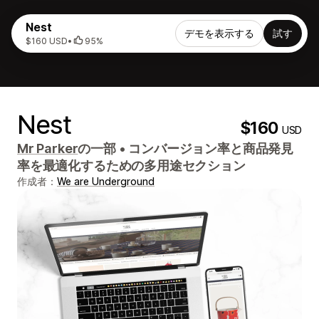
Nest
デモを表示する
試す
$160 USD
•
95%
Nest
$160
USD
Mr Parker
の一部
•
コンバージョン率と商品発見
率を最適化するための多用途セクション
作成者：
We are Underground