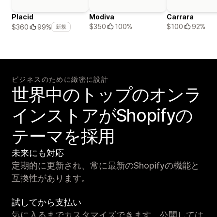
Placid
Modiva
Carrara
$350
100%
$100
92%
$360
99%
新規
ビジネスのために緻密に設計
世界中のトップのオンラ
インストアがShopifyの
テーマを採用
未来にも対応
定期的に更新され、常に最新のShopifyの機能と
互換性があります。
試してから支払い
気に入るまでカスタマイズできます。公開しては