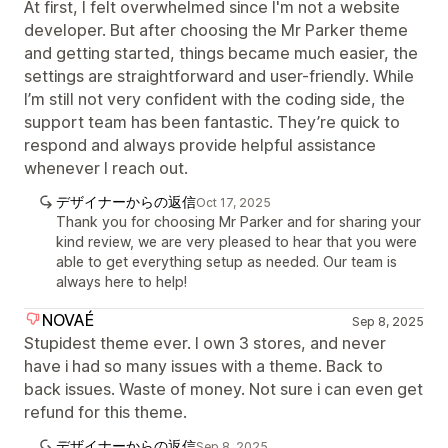
At first, I felt overwhelmed since I'm not a website
developer. But after choosing the Mr Parker theme
and getting started, things became much easier, the
settings are straightforward and user-friendly. While
I’m still not very confident with the coding side, the
support team has been fantastic. They’re quick to
respond and always provide helpful assistance
whenever I reach out.
デザイナーからの返信
Oct 17, 2025
Thank you for choosing Mr Parker and for sharing your
kind review, we are very pleased to hear that you were
able to get everything setup as needed. Our team is
always here to help!
NOVAÉ
Sep 8, 2025
Stupidest theme ever. I own 3 stores, and never
have i had so many issues with a theme. Back to
back issues. Waste of money. Not sure i can even get
refund for this theme.
デザイナーからの返信
Sep 8, 2025