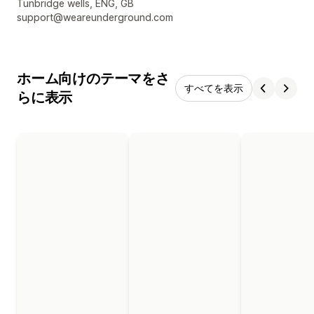
デザイナーの連絡先情報
Tunbridge wells, ENG, GB
support@weareunderground.com
ホーム向けのテーマをさ
すべてを表示
らに表示