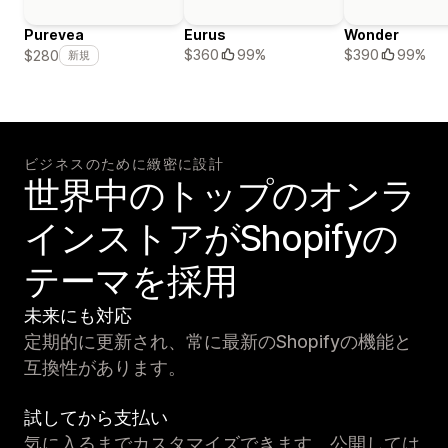
Purevea
Eurus
Wonder
$360
99%
$390
99%
$280
新規
ビジネスのために緻密に設計
世界中のトップのオンラ
インストアがShopifyの
テーマを採用
未来にも対応
定期的に更新され、常に最新のShopifyの機能と
互換性があります。
試してから支払い
気に入るまでカスタマイズできます。公開しては