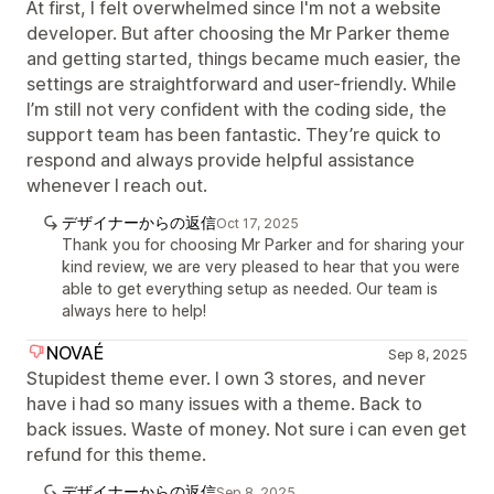
At first, I felt overwhelmed since I'm not a website
developer. But after choosing the Mr Parker theme
and getting started, things became much easier, the
settings are straightforward and user-friendly. While
I’m still not very confident with the coding side, the
support team has been fantastic. They’re quick to
respond and always provide helpful assistance
whenever I reach out.
デザイナーからの返信
Oct 17, 2025
Thank you for choosing Mr Parker and for sharing your
kind review, we are very pleased to hear that you were
able to get everything setup as needed. Our team is
always here to help!
NOVAÉ
Sep 8, 2025
Stupidest theme ever. I own 3 stores, and never
have i had so many issues with a theme. Back to
back issues. Waste of money. Not sure i can even get
refund for this theme.
デザイナーからの返信
Sep 8, 2025