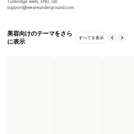
デザイナーの連絡先情報
Tunbridge wells, ENG, GB
support@weareunderground.com
美容向けのテーマをさら
すべてを表示
に表示