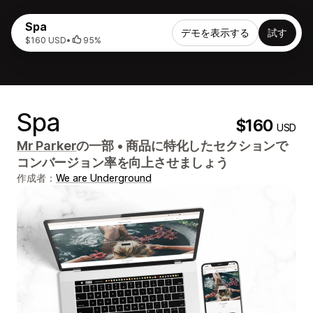
Spa
デモを表示する
試す
$160 USD
•
95%
Spa
$160
USD
Mr Parker
の一部
•
商品に特化したセクションで
コンバージョン率を向上させましょう
作成者：
We are Underground