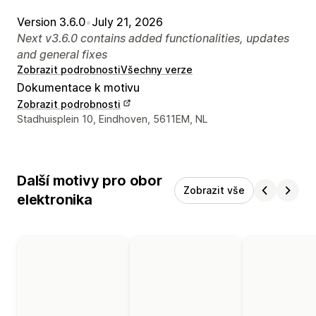
Version 3.6.0
•
July 21, 2026
Next v3.6.0 contains added functionalities, updates
and general fixes
Zobrazit podrobnosti
Všechny verze
Dokumentace k motivu
Zobrazit podrobnosti
Kontaktní údaje designéra
Stadhuisplein 10, Eindhoven, 5611EM, NL
Další motivy pro obor
Zobrazit vše
elektronika