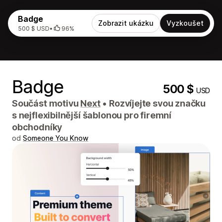
Badge
Zobrazit ukázku
Vyzkoušet
500 $ USD
•
96%
Badge
500 $
USD
Součást motivu
Next
•
Rozvíjejte svou značku
s nejflexibilnější šablonou pro firemní
obchodníky
od
Someone You Know