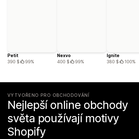
Petit
Nexvo
Ignite
390 $
99%
400 $
99%
380 $
100%
VYTVOŘENO PRO OBCHODOVÁNÍ
Nejlepší online obchody
světa používají motivy
Shopify