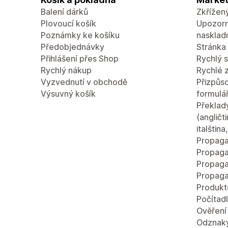
Balení dárků
Zkřížen
Plovoucí košík
Upozorn
Poznámky ke košíku
nasklad
Předobjednávky
Stránka 
Přihlášení přes Shop
Rychlý 
Rychlý nákup
Rychlé 
Vyzvednutí v obchodě
Přizpůso
Výsuvný košík
formulá
Překlad
(angličt
italštin
Propaga
Propaga
Propaga
Propaga
Produkt
Počítad
Ověření
Odznaky