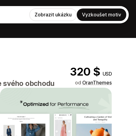
Zobrazit ukázku
Vyzkoušet motiv
320 $
USD
ze svého obchodu
od
OranThemes