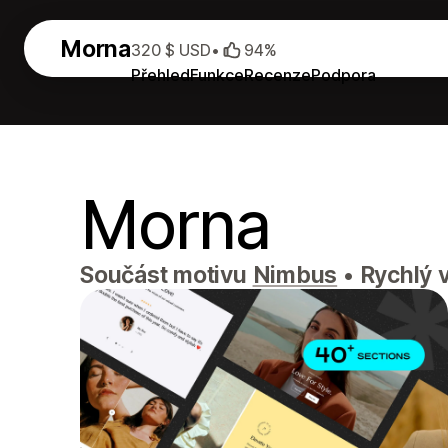
Morna
320 $ USD
•
94%
Přehled
Funkce
Recenze
Podpora
Morna
Součást motivu
Nimbus
•
Rychlý v