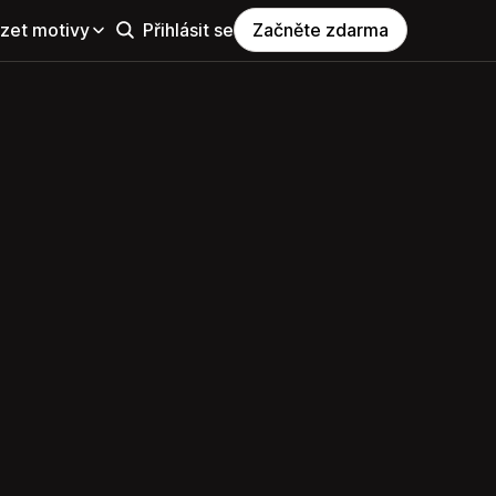
zet motivy
Přihlásit se
Začněte zdarma