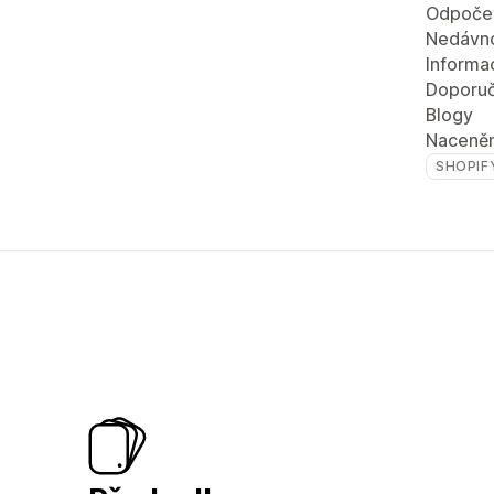
Odpočet
Nedávn
Informac
Doporuč
Blogy
Naceněn
SHOPIF