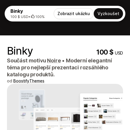
Binky
Zobrazit ukázku
Vyzkoušet
100 $ USD
•
100%
Binky
100 $
USD
Součást motivu
Noire
•
Moderní elegantní
téma pro nejlepší prezentaci rozsáhlého
katalogu produktů.
od
BoostifyThemes