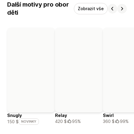
Další motivy pro obor
Zobrazit vše
děti
Snugly
Relay
Swirl
420 $
95%
360 $
99%
150 $
NOVINKY