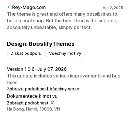
Rey-Mago.com
Apr 2, 2025
The theme is great and offers many possibilities to
build a cool shop. But the best thing is the support,
absolutely unbeatable, simply perfect.
Design: BoostifyThemes
Získat podporu
Všechny motivy
Version 1.0.6
•
July 07, 2026
This update includes various improvements and bug
fixes.
Zobrazit podrobnosti
Všechny verze
Dokumentace k motivu
Zobrazit podrobnosti
Kontaktní údaje designéra
Ha Dong, Hanoi, 10000, VN