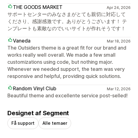
THE GOODS MARKET
Apr 24, 2026
サポートセンターのみなさまがとても親切に対応して
くださり、感謝感激です。ありがとうございます！ テ
ンプレートも素敵なのでいいサイトが作れそうです！
Vaneda
Mar 18, 2026
The Outsiders theme is a great fit for our brand and
works really well overall. We made a few small
customizations using code, but nothing major.
Whenever we needed support, the team was very
responsive and helpful, providing quick solutions.
Random Vinyl Club
Mar 12, 2026
Beautiful theme and excellente service post-selled!
Designet af Segment
Få support
Alle temaer