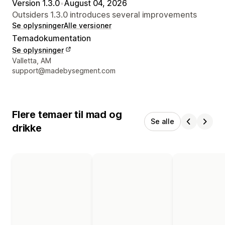
Version 1.3.0
•
August 04, 2026
Outsiders 1.3.0 introduces several improvements
Se oplysninger
Alle versioner
Temadokumentation
Se oplysninger
Se kontaktoplysninger
Valletta, AM
support@madebysegment.com
Flere temaer til mad og
Se alle
drikke