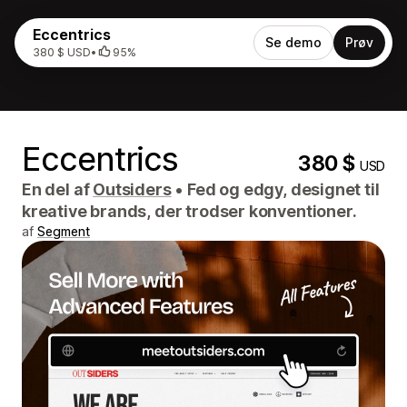
Eccentrics
Se demo
Prøv
380 $ USD
•
95%
Eccentrics
380 $
USD
En del af
Outsiders
•
Fed og edgy, designet til
kreative brands, der trodser konventioner.
af
Segment