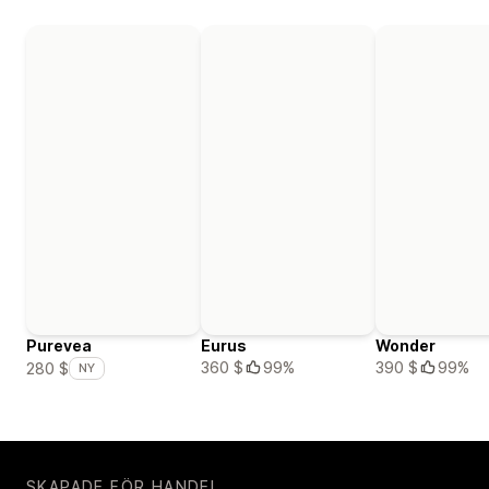
Purevea
Eurus
Wonder
360 $
99%
390 $
99%
280 $
NY
SKAPADE FÖR HANDEL