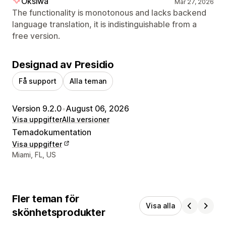
Oksiwa
Mar 27, 2026
The functionality is monotonous and lacks backend
language translation, it is indistinguishable from a
free version.
Designad av Presidio
Få support
Alla teman
Version 9.2.0
•
August 06, 2026
Visa uppgifter
Alla versioner
Temadokumentation
Visa uppgifter
Designerns kontaktuppgifter
Miami, FL, US
Fler teman för
Visa alla
skönhetsprodukter