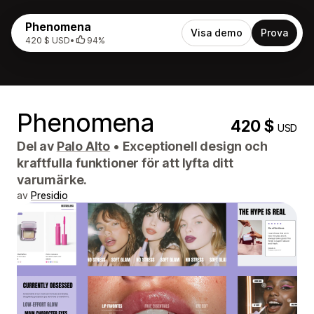
Phenomena
Visa demo
Prova
420 $ USD
•
94%
Phenomena
420 $
USD
Del av
Palo Alto
•
Exceptionell design och
kraftfulla funktioner för att lyfta ditt
varumärke.
av
Presidio