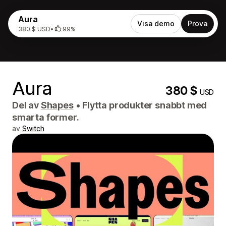
Aura
Visa demo
Prova
380 $ USD
•
99%
Aura
380 $
USD
Del av
Shapes
•
Flytta produkter snabbt med
smarta former.
av
Switch