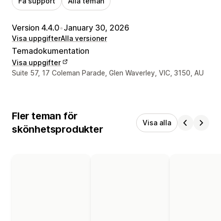
Få support
Alla teman
Version 4.4.0
•
January 30, 2026
Visa uppgifter
Alla versioner
Temadokumentation
Visa uppgifter
Designerns kontaktuppgifter
Suite 57, 17 Coleman Parade, Glen Waverley, VIC, 3150, AU
Fler teman för
Visa alla
skönhetsprodukter