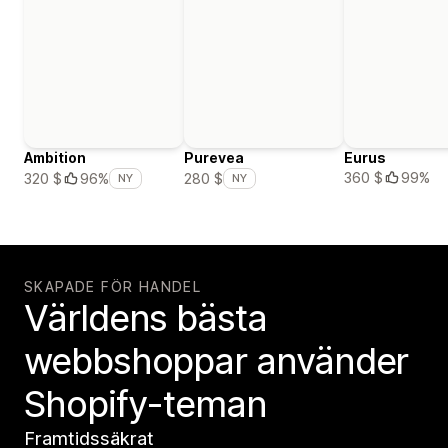
Ambition
Purevea
Eurus
360 $
99%
320 $
96%
280 $
NY
NY
SKAPADE FÖR HANDEL
Världens bästa
webbshoppar använder
Shopify-teman
Framtidssäkrat