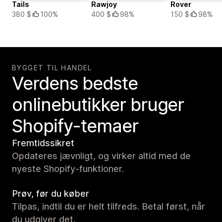
Tails
Rawjoy
Rover
380 $
100%
400 $
98%
150 $
98%
BYGGET TIL HANDEL
Verdens bedste
onlinebutikker bruger
Shopify-temaer
Fremtidssikret
Opdateres jævnligt, og virker altid med de
nyeste Shopify-funktioner.
Prøv, før du køber
Tilpas, indtil du er helt tilfreds. Betal først, når
du udgiver det.