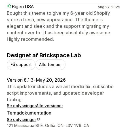
Bigen USA
Aug 27, 2025
Bought this theme to give my 6-year old Shopify
store a fresh, new appearance. The theme is
elegant and sleek and the support migrating my
content over to it has been absolutely awesome.
Highly recommended.
Designet af Brickspace Lab
Få support
Alle temaer
Version 8.1.3
•
May 20, 2026
This update includes a variant media fix, subscribe
script improvements, and updated developer
tooling.
Se oplysninger
Alle versioner
Temadokumentation
Se oplysninger
Se kontaktoplysninger
121 Mississaga St E, Orillia, ON, L3V 1V6, CA