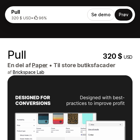
Pull
Se demo
Prøv
320 $ USD
•
96%
Pull
320 $
USD
En del af
Paper
•
Til store butiksfacader
af
Brickspace Lab