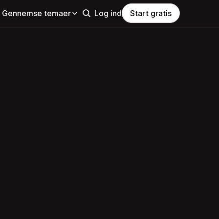
Gennemse temaer
Log ind
Start gratis