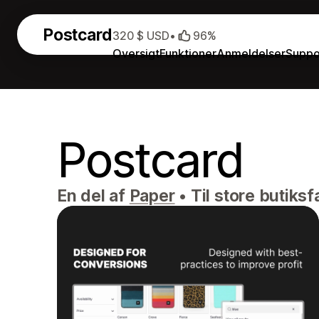
Postcard
320 $ USD
•
96%
Oversigt
Funktioner
Anmeldelser
Suppo
Postcard
En del af
Paper
•
Til store butiks