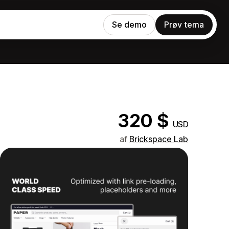
Se demo
Prøv tema
320 $
USD
af
Brickspace Lab