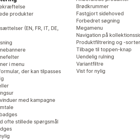
Brødkrummer
ekræftelse
Fastgjort sidehoved
ede produkter
Forbedret søgning
Megamenu
ættelser (EN, FR, IT, DE,
Navigation på kollektionssi
Produktfiltrering og -sorte
isning
Tilbage til toppen-knap
nebannere
Uendelig rulning
efelter
Variantfiltre
er i menu
Vist for nylig
ormular, der kan tilpasses
lg
ller
ingsur
vinduer med kampagne
mtale
tbadges
d ofte stillede spørgsmål
adges
nylig