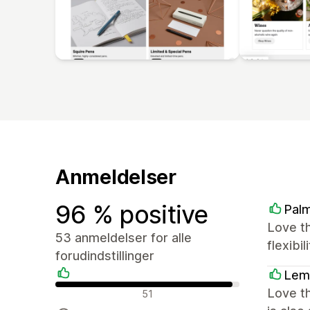
Anmeldelser
96 % positive
Palm
Love t
53 anmeldelser for alle
flexibi
forudindstillinger
Lem
Positive anmeldelser
Love th
51