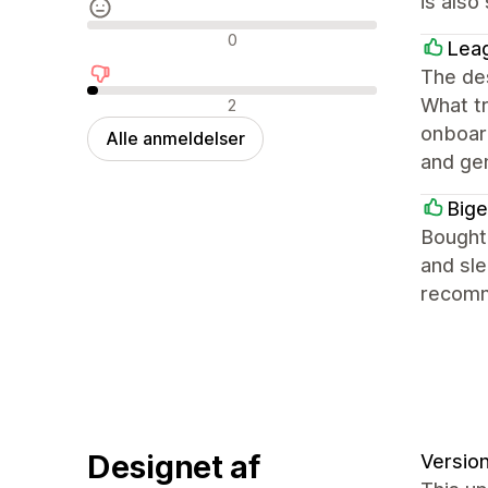
is also
Neutrale anmeldelser
0
Lea
The des
Negative anmeldelser
What tr
2
onboard
Alle anmeldelser
and ge
Big
Bought 
and sle
recom
Designet af
Version