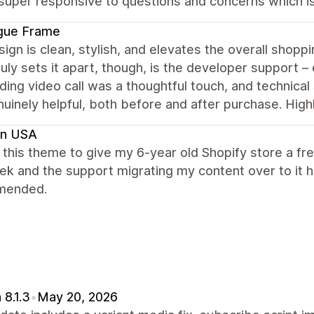
 super responsive to questions and concerns which is
gue Frame
ign is clean, stylish, and elevates the overall shopp
uly sets it apart, though, is the developer support – 
ing video call was a thoughtful touch, and technical 
nuinely helpful, both before and after purchase. Hi
en USA
this theme to give my 6-year old Shopify store a f
ek and the support migrating my content over to it
mended.
 8.1.3
•
May 20, 2026