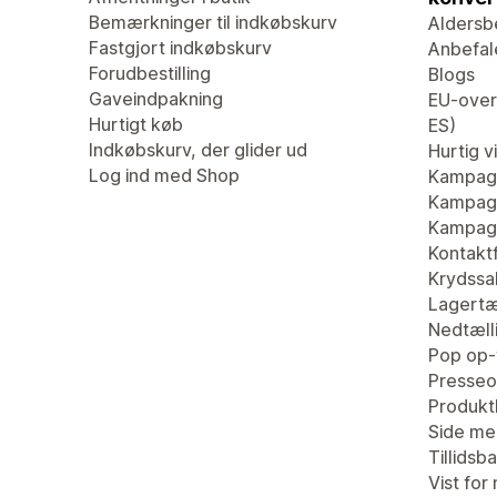
Bemærkninger til indkøbskurv
Aldersb
Fastgjort indkøbskurv
Anbefal
Forudbestilling
Blogs
Gaveindpakning
EU-overs
Hurtigt køb
ES)
Indkøbskurv, der glider ud
Hurtig v
Log ind med Shop
Kampag
Kampagn
Kampagn
Kontaktf
Krydssa
Lagertæ
Nedtæll
Pop op-
Presseo
Produk
Side me
Tillidsb
Vist for 