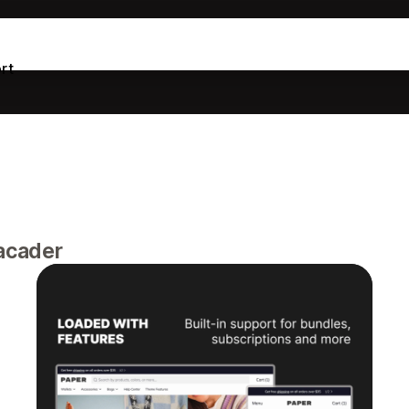
rt
facader