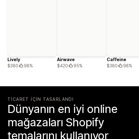
Lively
Airwave
Caffeine
$380
98%
$420
95%
$380
98%
TICARET IÇIN TASARLANDI
Dünyanın en iyi online
mağazaları Shopify
temalarını kullanıyor