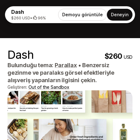
Dash
Demoyu görüntüle
Deneyin
$260 USD
•
96%
Dash
$260
USD
Bulunduğu tema:
Parallax
•
Benzersiz
gezinme ve paralaks görsel efektleriyle
alışveriş yapanların ilgisini çekin.
Geliştiren:
Out of the Sandbox