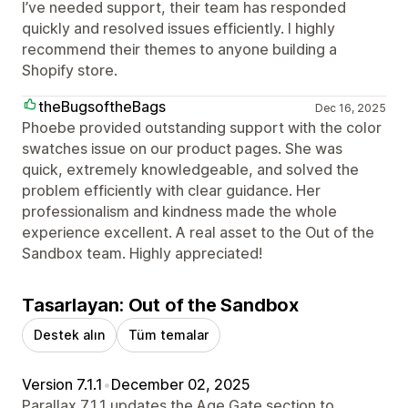
I’ve needed support, their team has responded
quickly and resolved issues efficiently. I highly
recommend their themes to anyone building a
Shopify store.
theBugsoftheBags
Dec 16, 2025
Phoebe provided outstanding support with the color
swatches issue on our product pages. She was
quick, extremely knowledgeable, and solved the
problem efficiently with clear guidance. Her
professionalism and kindness made the whole
experience excellent. A real asset to the Out of the
Sandbox team. Highly appreciated!
Tasarlayan: Out of the Sandbox
Destek alın
Tüm temalar
Version 7.1.1
•
December 02, 2025
Parallax 7.1.1 updates the Age Gate section to