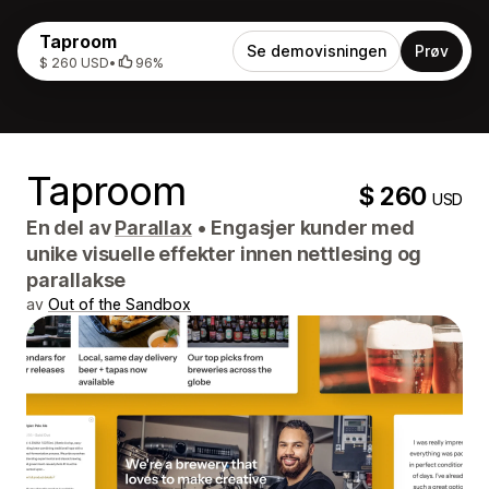
Taproom
Se demovisningen
Prøv
$ 260 USD
•
96%
Taproom
$ 260
USD
En del av
Parallax
•
Engasjer kunder med
unike visuelle effekter innen nettlesing og
parallakse
av
Out of the Sandbox