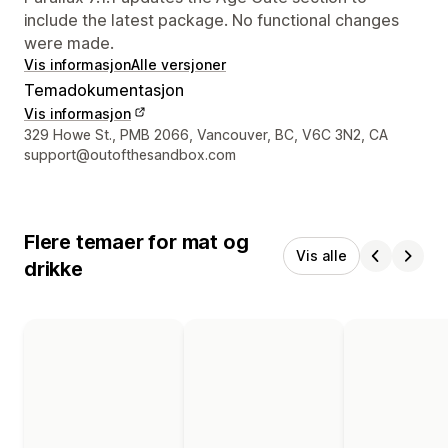
include the latest package. No functional changes
were made.
Vis informasjon
Alle versjoner
Temadokumentasjon
Vis informasjon
Designerens kontaktinfo
329 Howe St., PMB 2066, Vancouver, BC, V6C 3N2, CA
support@outofthesandbox.com
Flere temaer for mat og
Vis alle
drikke