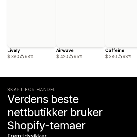
Lively
Airwave
Caffeine
$ 380
98%
$ 420
95%
$ 380
98%
SKAPT FOR HANDEL
Verdens beste
nettbutikker bruker
Shopify-temaer
Fremtidssikker