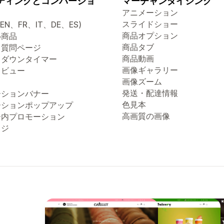
ティングとコンバージョ
マーチャンダイジング
アニメーション
スライドショー
(EN、FR、IT、DE、ES)
商品オプション
め商品
商品タブ
る質問ページ
商品動画
トダウンタイマー
画像ギャラリー
クビュー
画像ズーム
発送・配達情報
ーションバナー
色見本
ーションポップアップ
高画質の画像
ー内プロモーション
ッジ