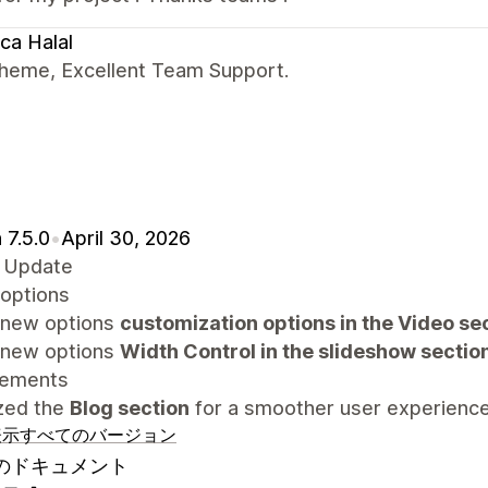
ca Halal
theme, Excellent Team Support.
 7.5.0
•
April 30, 2026
 Update
options
new options
customization options in the Video se
new options
Width Control in the slideshow sectio
vements
zed the
Blog section
for a smoother user experience
表示
すべてのバージョン
のドキュメント