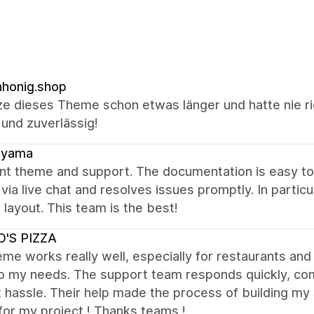
honig.shop
ze dieses Theme schon etwas länger und hatte nie ri
 und zuverlässig!
ayama
ent theme and support. The documentation is easy t
 via live chat and resolves issues promptly. In parti
 layout. This team is the best!
O'S PIZZA
me works really well, especially for restaurants and 
to my needs. The support team responds quickly, com
 hassle. Their help made the process of building my s
for my project ! Thanks teams !