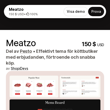
Meatzo
Visa demo
Prova
150 $ USD
•
100%
Meatzo
150 $
USD
Del av
Pesto
•
Effektivt tema för köttbutiker
med erbjudanden, förtroende och snabba
köp.
av
ShopiDevs