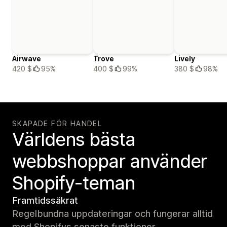
Airwave
Trove
Lively
420 $
95%
400 $
99%
380 $
98%
SKAPADE FÖR HANDEL
Världens bästa
webbshoppar använder
Shopify-teman
Framtidssäkrat
Regelbundna uppdateringar och fungerar alltid
med Shopifys senaste funktioner.