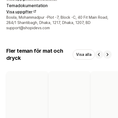
Temadokumentation
Visa uppgifter
Designerns kontaktuppgifter
Bosila, Mohammadpur -Plot -7, Block -C, 40 Fit Main Road,
284/1 Shantibagh, Dhaka, 1217, Dhaka, 1207, BD
support@shopidevs.com
Fler teman för mat och
Visa alla
dryck