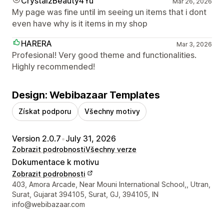
CrystalzBeauty4Yu
Mar 26, 2026
My page was fine until im seeing un items that i dont
even have why is it items in my shop
HARERA
Mar 3, 2026
Profesional! Very good theme and functionalities.
Highly recommended!
Design: Webibazaar Templates
Získat podporu
Všechny motivy
Version 2.0.7
•
July 31, 2026
Zobrazit podrobnosti
Všechny verze
Dokumentace k motivu
Zobrazit podrobnosti
Kontaktní údaje designéra
403, Amora Arcade, Near Mouni International School,, Utran,
Surat, Gujarat 394105, Surat, GJ, 394105, IN
info@webibazaar.com