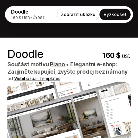
Doodle
Zobrazit ukázku
Vyzkoušet
160 $ USD
•
98%
Doodle
160 $
USD
Součást motivu
Piano
•
Elegantní e-shop:
Zaujměte kupující, zvyšte prodej bez námahy
od
Webibazaar Templates