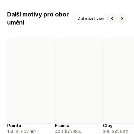
Další motivy pro obor
Zobrazit vše
umění
Painto
Framia
Clay
400 $
98%
300 $
98%
150 $
NOVINKY