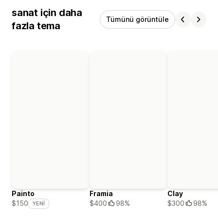
sanat için daha
Tümünü görüntüle
fazla tema
Painto
Framia
Clay
$400
98%
$300
98%
$150
YENI