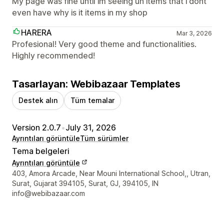
My page was fine until im seeing un items that i dont
even have why is it items in my shop
HARERA
Mar 3, 2026
Profesional! Very good theme and functionalities.
Highly recommended!
Tasarlayan: Webibazaar Templates
Destek alın
Tüm temalar
Version 2.0.7
•
July 31, 2026
Ayrıntıları görüntüle
Tüm sürümler
Tema belgeleri
Ayrıntıları görüntüle
Tasarımcı iletişim bilgileri
403, Amora Arcade, Near Mouni International School,, Utran,
Surat, Gujarat 394105, Surat, GJ, 394105, IN
info@webibazaar.com