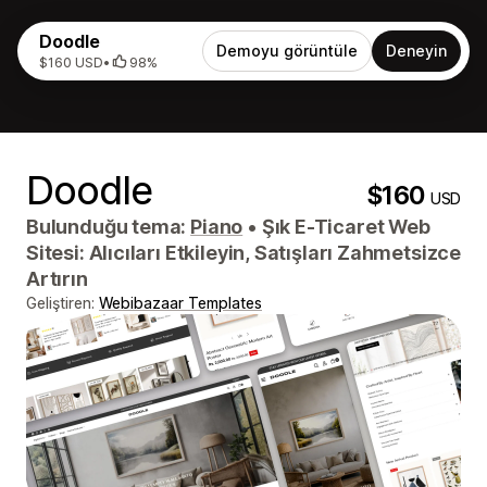
Doodle
Demoyu görüntüle
Deneyin
$160 USD
•
98%
Doodle
$160
USD
Bulunduğu tema:
Piano
•
Şık E-Ticaret Web
Sitesi: Alıcıları Etkileyin, Satışları Zahmetsizce
Artırın
Geliştiren:
Webibazaar Templates