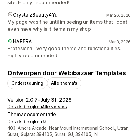
site. Highly recommended!
CrystalzBeauty4Yu
Mar 26, 2026
My page was fine until im seeing un items that i dont
even have why is it items in my shop
HARERA
Mar 3, 2026
Profesional! Very good theme and functionalities.
Highly recommended!
Ontworpen door Webibazaar Templates
Ondersteuning
Alle thema's
Version 2.0.7
•
July 31, 2026
Details bekijken
Alle versies
Themadocumentatie
Details bekijken
Contactgegevens ontwerper
403, Amora Arcade, Near Mouni International School,, Utran,
Surat, Gujarat 394105, Surat, GJ, 394105, IN