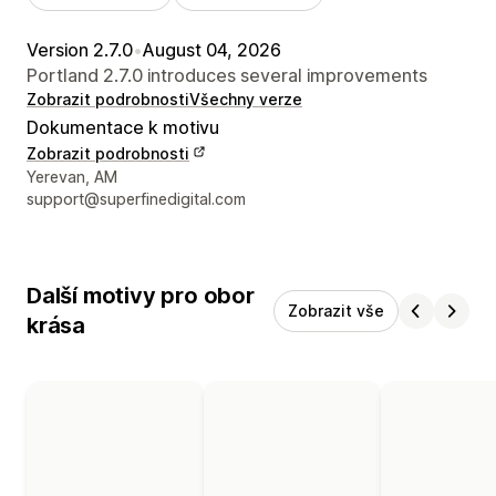
Version 2.7.0
•
August 04, 2026
Portland 2.7.0 introduces several improvements
Zobrazit podrobnosti
Všechny verze
Dokumentace k motivu
Zobrazit podrobnosti
Kontaktní údaje designéra
Yerevan, AM
support@superfinedigital.com
Další motivy pro obor
Zobrazit vše
krása