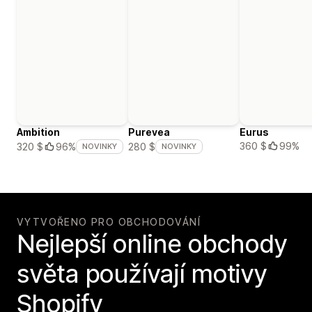
Ambition
Purevea
Eurus
360 $
99%
320 $
96%
280 $
NOVINKY
NOVINKY
VYTVOŘENO PRO OBCHODOVÁNÍ
Nejlepší online obchody
světa používají motivy
Shopify