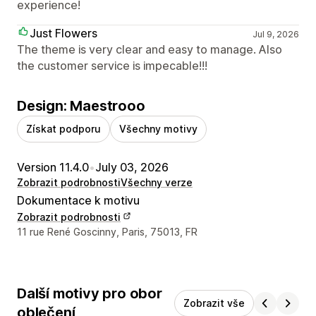
experience!
Just Flowers
Jul 9, 2026
The theme is very clear and easy to manage. Also
the customer service is impecable!!!
Design: Maestrooo
Získat podporu
Všechny motivy
Version 11.4.0
•
July 03, 2026
Zobrazit podrobnosti
Všechny verze
Dokumentace k motivu
Zobrazit podrobnosti
Kontaktní údaje designéra
11 rue René Goscinny, Paris, 75013, FR
Další motivy pro obor
Zobrazit vše
oblečení