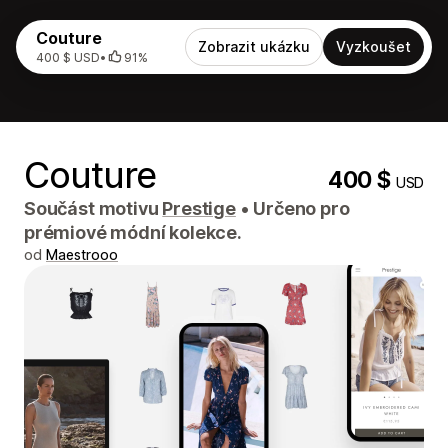
Couture
Zobrazit ukázku
Vyzkoušet
400 $ USD
•
91%
Couture
400 $
USD
Součást motivu
Prestige
•
Určeno pro
prémiové módní kolekce.
od
Maestrooo