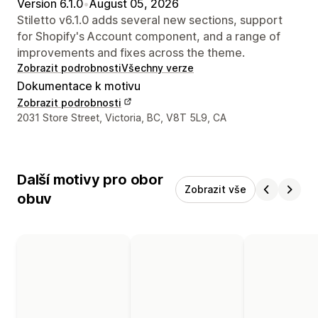
Version 6.1.0
•
August 05, 2026
Stiletto v6.1.0 adds several new sections, support
for Shopify's Account component, and a range of
improvements and fixes across the theme.
Zobrazit podrobnosti
Všechny verze
Dokumentace k motivu
Zobrazit podrobnosti
Kontaktní údaje designéra
2031 Store Street, Victoria, BC, V8T 5L9, CA
Další motivy pro obor
Zobrazit vše
obuv