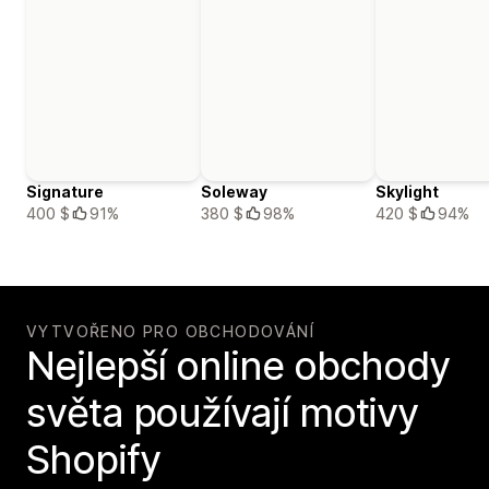
Signature
Soleway
Skylight
400 $
91%
380 $
98%
420 $
94%
VYTVOŘENO PRO OBCHODOVÁNÍ
Nejlepší online obchody
světa používají motivy
Shopify