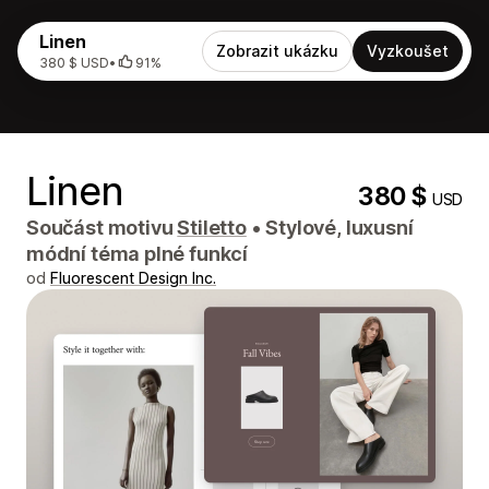
Linen
Zobrazit ukázku
Vyzkoušet
380 $ USD
•
91%
Linen
380 $
USD
Součást motivu
Stiletto
•
Stylové, luxusní
módní téma plné funkcí
od
Fluorescent Design Inc.