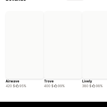
Airwave
Trove
Lively
420 $
95%
400 $
99%
380 $
98%