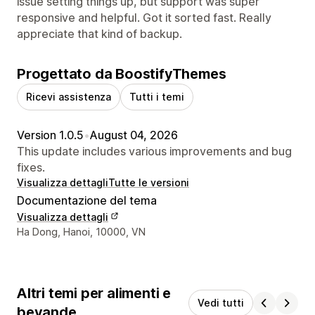
issue setting things up, but support was super
responsive and helpful. Got it sorted fast. Really
appreciate that kind of backup.
Progettato da BoostifyThemes
Ricevi assistenza
Tutti i temi
Version 1.0.5
•
August 04, 2026
This update includes various improvements and bug
fixes.
Visualizza dettagli
Tutte le versioni
Documentazione del tema
Visualizza dettagli
Recapiti del designer
Ha Dong, Hanoi, 10000, VN
Altri temi per alimenti e
Vedi tutti
bevande