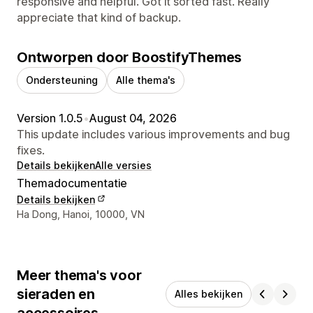
responsive and helpful. Got it sorted fast. Really
appreciate that kind of backup.
Ontworpen door BoostifyThemes
Ondersteuning
Alle thema's
Version 1.0.5
•
August 04, 2026
This update includes various improvements and bug
fixes.
Details bekijken
Alle versies
Themadocumentatie
Details bekijken
Contactgegevens ontwerper
Ha Dong, Hanoi, 10000, VN
Meer thema's voor
sieraden en
Alles bekijken
accessoires