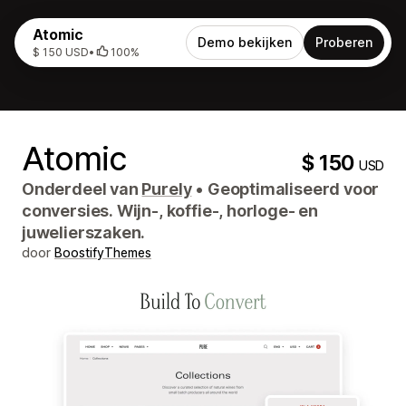
Atomic
Demo bekijken
Proberen
$ 150 USD
•
100%
Atomic
$ 150
USD
Onderdeel van
Purely
•
Geoptimaliseerd voor
conversies. Wijn-, koffie-, horloge- en
juwelierszaken.
door
BoostifyThemes