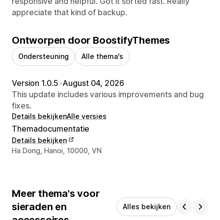
responsive and helpful. Got it sorted fast. Really
appreciate that kind of backup.
Ontworpen door BoostifyThemes
Ondersteuning
Alle thema's
Version 1.0.5
•
August 04, 2026
This update includes various improvements and bug
fixes.
Details bekijken
Alle versies
Themadocumentatie
Details bekijken
Contactgegevens ontwerper
Ha Dong, Hanoi, 10000, VN
Meer thema's voor
sieraden en
Alles bekijken
accessoires