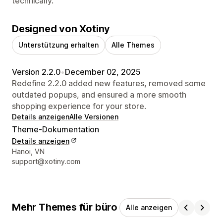
technically.
Designed von Xotiny
Unterstützung erhalten
Alle Themes
Version 2.2.0
•
December 02, 2025
Redefine 2.2.0 added new features, removed some
outdated popups, and ensured a more smooth
shopping experience for your store.
Details anzeigen
Alle Versionen
Theme-Dokumentation
Details anzeigen
Designer-Kontaktdaten
Hanoi, VN
support@xotiny.com
Mehr Themes für büro
Alle anzeigen