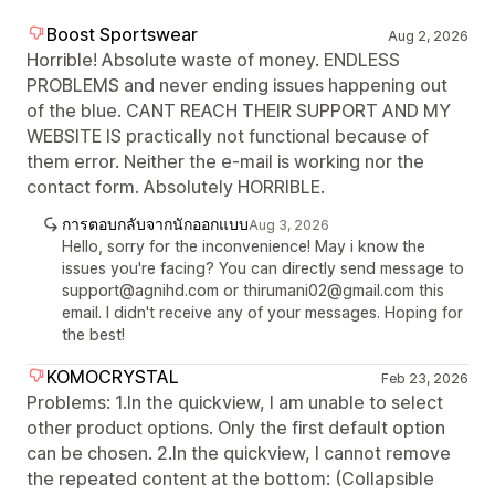
Boost Sportswear
Aug 2, 2026
Horrible! Absolute waste of money. ENDLESS
PROBLEMS and never ending issues happening out
of the blue. CANT REACH THEIR SUPPORT AND MY
WEBSITE IS practically not functional because of
them error. Neither the e-mail is working nor the
contact form. Absolutely HORRIBLE.
การตอบกลับจากนักออกแบบ
Aug 3, 2026
Hello, sorry for the inconvenience! May i know the
issues you're facing? You can directly send message to
support@agnihd.com or thirumani02@gmail.com this
email. I didn't receive any of your messages. Hoping for
the best!
KOMOCRYSTAL
Feb 23, 2026
Problems: 1.In the quickview, I am unable to select
other product options. Only the first default option
can be chosen. 2.In the quickview, I cannot remove
the repeated content at the bottom: (Collapsible