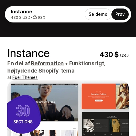
Instance
Se demo
Prøv
430 $ USD
•
93%
Instance
430 $
USD
En del af
Reformation
•
Funktionsrigt,
højtydende Shopify-tema
af
Fuel Themes