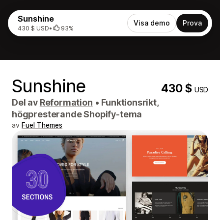
Sunshine
Visa demo
Prova
430 $ USD
•
93%
Sunshine
430 $
USD
Del av
Reformation
•
Funktionsrikt,
högpresterande Shopify-tema
av
Fuel Themes