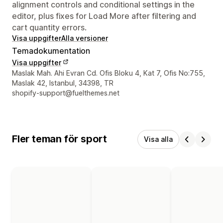
alignment controls and conditional settings in the
editor, plus fixes for Load More after filtering and
cart quantity errors.
Visa uppgifter
Alla versioner
Temadokumentation
Visa uppgifter
Designerns kontaktuppgifter
Maslak Mah. Ahi Evran Cd. Ofis Bloku 4, Kat 7, Ofis No:755,
Maslak 42, Istanbul, 34398, TR
shopify-support@fuelthemes.net
Fler teman för sport
Visa alla