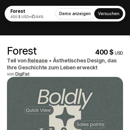
Forest
Demo anzeigen
Versuchen
400 $ USD
•
94%
Forest
400 $
USD
Teil von
Release
•
Ästhetisches Design, das
Ihre Geschichte zum Leben erweckt
von
DigiFist